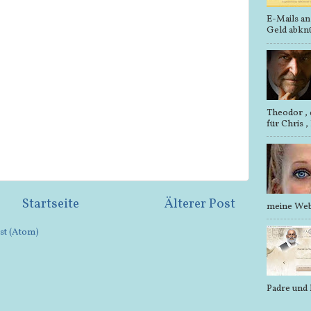
E-Mails an
Geld abknü
Theodor ,
für Chris , 
Startseite
Älterer Post
meine Webs
t (Atom)
Padre und