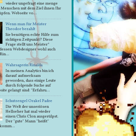
wieder ungefragt eine menge
 Menschen mit dem Ziel ihnen Ihr
pfen. Webseite vo...
Wenn man für Meister
Theodor bezahlt
Sie benötigen echte Hilfe zum
richtigen Zeitpunkt? Diese
Frage stellt uns Meister*
 dessen Webdesigner wohl auch
Rin...
Wahrsagerin Rinalda
In meinen Analytics bin ich
darauf aufmerksam
geworden, dass einige Leute
durch folgende Suche auf
ite gelangt sind: "Erfahru...
Schutzengel Orakel Padre
Die Welt der unseriösen
Hellseher hat mal wieder
einen Chris Clon ausgerülpst.
Der "gute" Mann "heißt"
 komm...