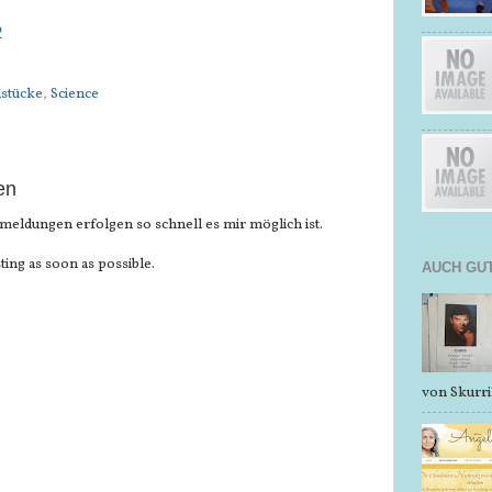
2
stücke
,
Science
en
meldungen erfolgen so schnell es mir möglich ist.
ting as soon as possible.
AUCH GUT
von Skurri