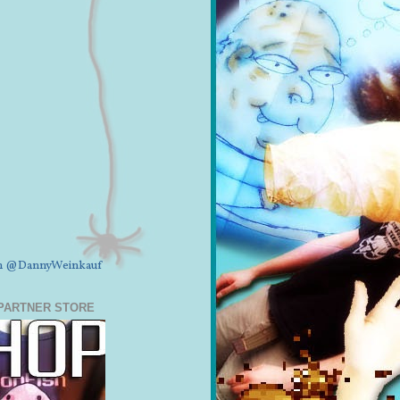
on @DannyWeinkauf
PARTNER STORE