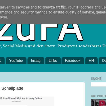
liver its services and to analyze traffic. Your IP address and u
rmance and security metrics to ensure quality of service, gene
buse.
, Social Media und den 80ern. Produzent sonderbarer D
s
YouTube
Instag
Links
Facebook
HH
Da
SUCHE
 Schallplatte
DIE PART